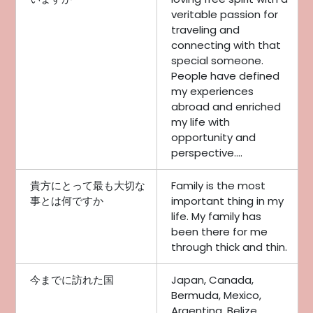
veritable passion for
traveling and
connecting with that
special someone.
People have defined
my experiences
abroad and enriched
my life with
opportunity and
perspective....
貴方にとって最も大切な
Family is the most
事とは何ですか
important thing in my
life. My family has
been there for me
through thick and thin.
今までに訪れた国
Japan, Canada,
Bermuda, Mexico,
Argentina, Belize,