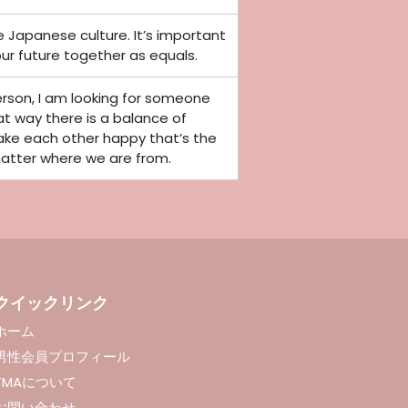
he Japanese culture. It’s important
ur future together as equals.
rson, I am looking for someone
t way there is a balance of
ake each other happy that’s the
atter where we are from.
クイックリンク
ホーム
男性会員プロフィール
TMAについて
お問い合わせ