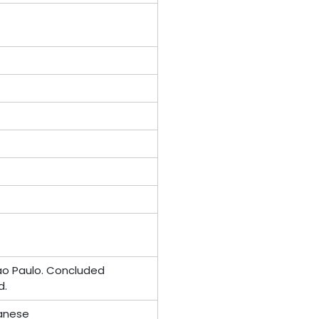
Sao Paulo. Concluded
d.
panese