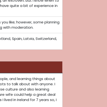
; an extrovert but I know when to
have quite a bit of experience in
as you like; however, some planning
ng with moderation.
tland, Spain, Latvia, Switzerland,
eople, and learning things about
ots to talk about with anyone. I
e culture and also learning
re wife could help a great deal
s I lived in Ireland for 7 years so, I