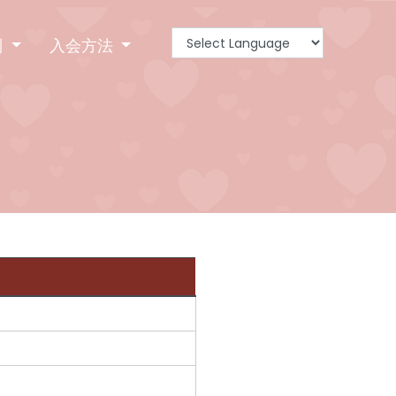
別
入会方法