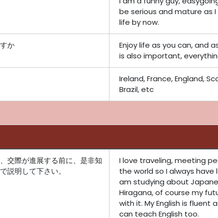
I am a funny guy, easygoing
be serious and mature as I 
life by now.
すか
Enjoy life as you can, and 
is also important, everythi
Ireland, France, England, Sco
Brazil, etc
、交際が進展する前に、是非知
I love traveling, meeting p
で説明して下さい。
the world so I always have l
am studying about Japanes
Hiragana, of course my futu
with it. My English is fluent a
can teach English too.