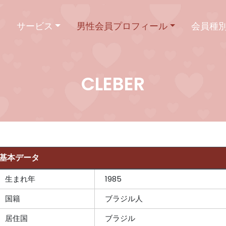
ム
サービス
男性会員プロフィール
会員種
CLEBER
基本データ
生まれ年
1985
国籍
ブラジル人
居住国
ブラジル