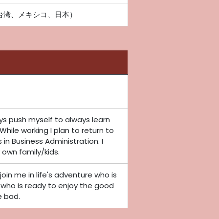
apan（台湾、メキシコ、日本）
ways push myself to always learn
hile working I plan to return to
 in Business Administration. I
own family/kids.
oin me in life's adventure who is
 who is ready to enjoy the good
e bad.