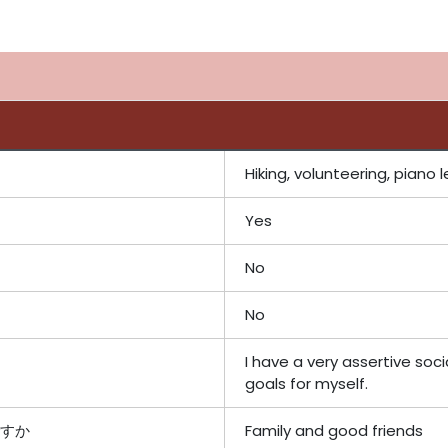
Hiking, volunteering, piano 
Yes
No
No
I have a very assertive soc
goals for myself.
すか
Family and good friends