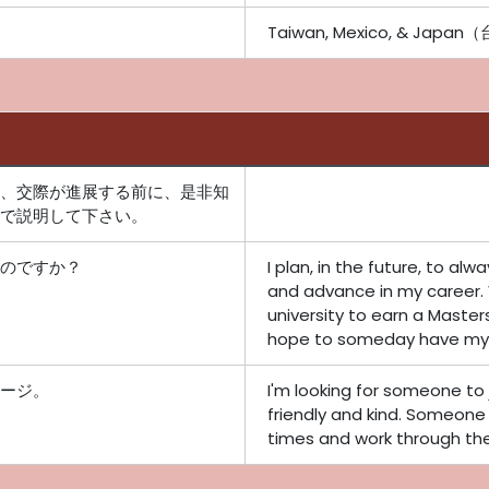
Taiwan, Mexico, & J
、交際が進展する前に、是非知
で説明して下さい。
のですか？
I plan, in the future, to al
and advance in my career. W
university to earn a Masters
hope to someday have my 
ージ。
I'm looking for someone to j
friendly and kind. Someone
times and work through th