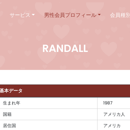
ム
サービス
男性会員プロフィール
会員種
RANDALL
基本データ
生まれ年
1987
国籍
アメリカ人
居住国
アメリカ