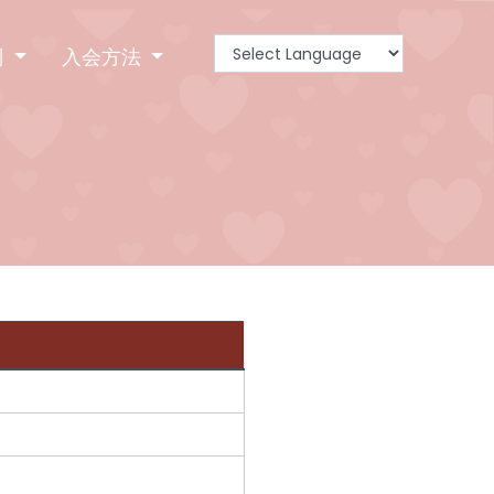
別
入会方法