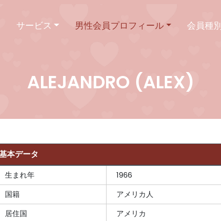
ム
サービス
男性会員プロフィール
会員種
ALEJANDRO (ALEX)
基本データ
生まれ年
1966
国籍
アメリカ人
居住国
アメリカ