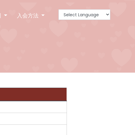
別
入会方法