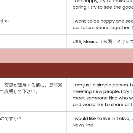
I am happy, try to make pe
caring. I try to see the good 
すか
I want to be happy and se
our future years together. Tr
USA, Mexico（米国、メキシ
、交際が進展する前に、是非知
I am just a simple person. 
で説明して下さい。
meeting new people. I try t
meet someone kind who wil
and would like to share all 
のですか？
I would like to live in Tokyo
News line.