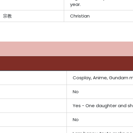
year.
宗教
Christian
Cosplay, Anime, Gundam mo
No
Yes - One daughter and she
No