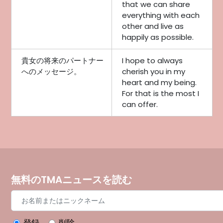
that we can share
everything with each
other and live as
happily as possible.
貴女の将来のパートナー
I hope to always
へのメッセージ。
cherish you in my
heart and my being.
For that is the most I
can offer.
無料のTMAニュースを読む
登録
削除