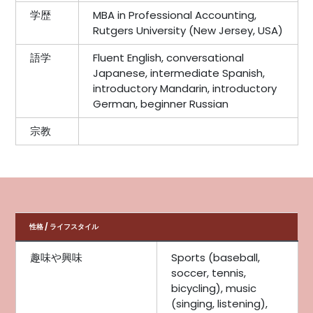
学歴
MBA in Professional Accounting,
Rutgers University (New Jersey, USA)
語学
Fluent English, conversational
Japanese, intermediate Spanish,
introductory Mandarin, introductory
German, beginner Russian
宗教
性格 / ライフスタイル
趣味や興味
Sports (baseball,
soccer, tennis,
bicycling), music
(singing, listening),