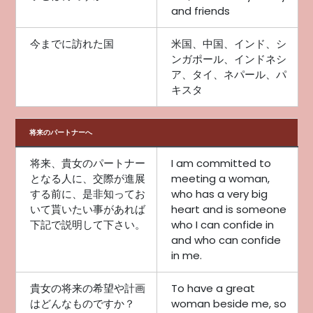
and friends
今までに訪れた国
米国、中国、インド、シ
ンガポール、インドネシ
ア、タイ、ネパール、パ
キスタ
将来のパートナーへ
将来、貴女のパートナー
I am committed to
となる人に、交際が進展
meeting a woman,
する前に、是非知ってお
who has a very big
いて貰いたい事があれば
heart and is someone
下記で説明して下さい。
who I can confide in
and who can confide
in me.
貴女の将来の希望や計画
To have a great
はどんなものですか？
woman beside me, so