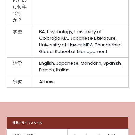
は何年
です
か？
学歴
BA, Psychology, University of
Colorado MA, Japanese Literature,
University of Hawaii MBA, Thunderbird
Global School of Management
語学
English, Japanese, Mandarin, Spanish,
French, Italian
宗教
Atheist
性格 / ライフスタイル