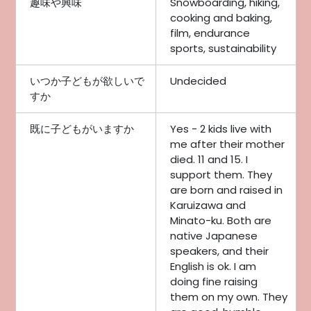
趣味や興味
Snowboarding, hiking,
cooking and baking,
film, endurance
sports, sustainability
いつか子どもが欲しいで
Undecided
すか
既に子どもがいますか
Yes - 2 kids live with
me after their mother
died. 11 and 15. I
support them. They
are born and raised in
Karuizawa and
Minato-ku. Both are
native Japanese
speakers, and their
English is ok. I am
doing fine raising
them on my own. They