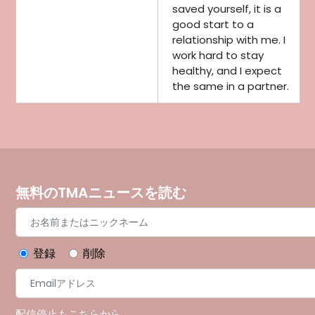
saved yourself, it is a
good start to a
relationship with me. I
work hard to stay
healthy, and I expect
the same in a partner.
無料のTMAニュースを読む
登録
削除
配信停止もこちらから