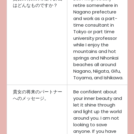
はどんなものですか？
retire somewhere in
Nagano prefecture
and work as a part-
time consultant in
Tokyo or part time
university professor
while I enjoy the
mountains and hot
springs and Nihonkai
beaches all around
Nagano, Niigata, Gifu,
Toyama, and Ishikawa.
貴女の将来のパートナー
Be confident about
へのメッセージ。
your inner beauty and
let it shine through
and light up the world
around you. I am not
looking to save
anyone. If you have