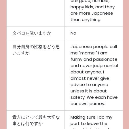
are good, humble,
happy kids, and they
are more Japanese
than anything.
タバコを吸いますか
No
自分自身の性格をどう思
Japanese people call
いますか
me "mame." I am
funny and passionate
and never judgmental
about anyone. I
almost never give
advice to anyone
unless it is about
safety. We each have
our own journey.
貴方にとって最も大切な
Making sure I do my
事とは何ですか
part to leave the