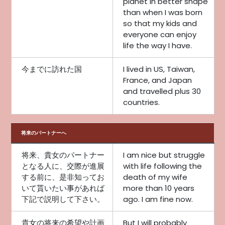
planet in better shape
than when I was born
so that my kids and
everyone can enjoy
life the way I have.
今までに訪れた国
I lived in US, Taiwan,
France, and Japan
and travelled plus 30
countries.
将来のパートナーへ
将来、貴女のパートナー
I am nice but struggle
となる人に、交際が進展
with life following the
する前に、是非知ってお
death of my wife
いて貰いたい事があれば
more than 10 years
下記で説明して下さい。
ago. I am fine now.
貴女の将来の希望や計画
But I will probably