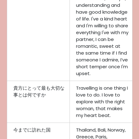
understanding and
have good knowledge
of life. I've a kind heart
and I'm willing to share
everything I've with my
partner, I can be
romantic, sweet at
the same time if I find
someone I admire, I’ve
short temper once I'm
upset.
貴方にとって最も大切な
Travelling is one thing I
事とは何ですか
love to do. I love to
explore with the right
woman, that makes
my heart beat.
今までに訪れた国
Thailand, Bali, Norway,
Greece, Paris,