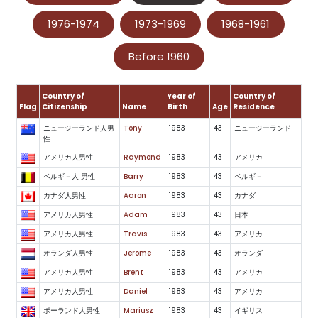
1976-1974
1973-1969
1968-1961
Before 1960
Country of
Year of
Country of
Flag
Citizenship
Name
Birth
Age
Residence
ニュージーランド人男
Tony
1983
43
ニュージーランド
性
アメリカ人男性
Raymond
1983
43
アメリカ
ベルギ－人 男性
Barry
1983
43
ベルギ－
カナダ人男性
Aaron
1983
43
カナダ
アメリカ人男性
Adam
1983
43
日本
アメリカ人男性
Travis
1983
43
アメリカ
オランダ人男性
Jerome
1983
43
オランダ
アメリカ人男性
Brent
1983
43
アメリカ
アメリカ人男性
Daniel
1983
43
アメリカ
ポーランド人男性
Mariusz
1983
43
イギリス