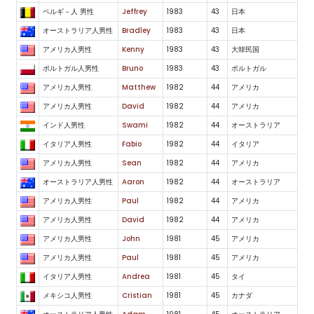
ベルギ－人 男性
Jeffrey
1983
43
日本
オーストラリア人男性
Bradley
1983
43
日本
アメリカ人男性
Kenny
1983
43
大韓民国
ポルトガル人男性
Bruno
1983
43
ポルトガル
アメリカ人男性
Matthew
1982
44
アメリカ
アメリカ人男性
David
1982
44
アメリカ
インド人男性
Swami
1982
44
オーストラリア
イタリア人男性
Fabio
1982
44
イタリア
アメリカ人男性
Sean
1982
44
アメリカ
オーストラリア人男性
Aaron
1982
44
オーストラリア
アメリカ人男性
Paul
1982
44
アメリカ
アメリカ人男性
David
1982
44
アメリカ
アメリカ人男性
John
1981
45
アメリカ
アメリカ人男性
Paul
1981
45
アメリカ
イタリア人男性
Andrea
1981
45
タイ
メキシコ人男性
Cristian
1981
45
カナダ